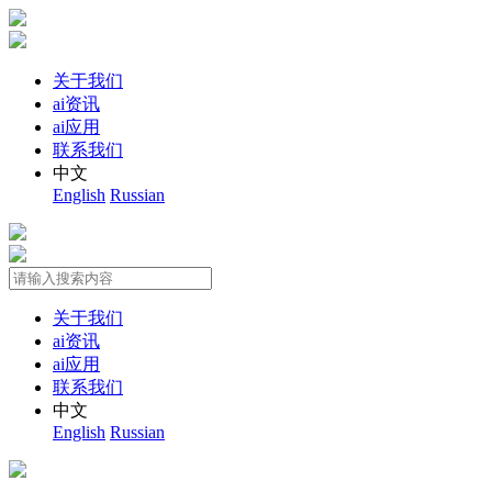
关于我们
ai资讯
ai应用
联系我们
中文
English
Russian
关于我们
ai资讯
ai应用
联系我们
中文
English
Russian