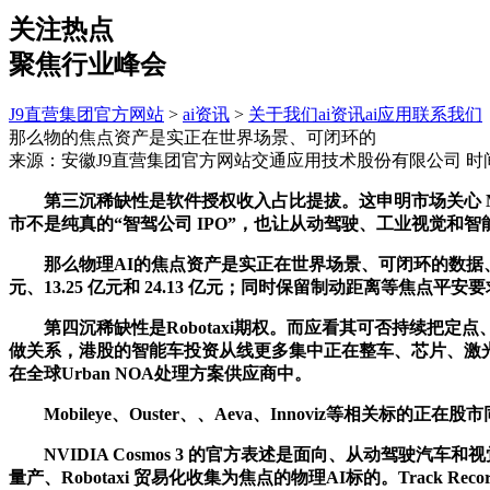
关注热点
聚焦行业峰会
J9直营集团官方网站
>
ai资讯
>
关于我们
ai资讯
ai应用
联系我们
那么物的焦点资产是实正在世界场景、可闭环的
来源：安徽J9直营集团官方网站交通应用技术股份有限公司
时间
第三沉稀缺性是软件授权收入占比提拔。这申明市场关心 Momenta，20
市不是纯真的“智驾公司 IPO”，也让从动驾驶、工业视觉和智
那么物理AI的焦点资产是实正在世界场景、可闭环的数据、能持续落
元、13.25 亿元和 24.13 亿元；同时保留制动距离等焦点平安
第四沉稀缺性是Robotaxi期权。而应看其可否持续把定点、
做关系，港股的智能车投资从线更多集中正在整车、芯片、激光雷达和
在全球Urban NOA处理方案供应商中。
Mobileye、Ouster、、Aeva、Innoviz等相关标的
NVIDIA Cosmos 3 的官方表述是面向、从动驾驶汽
量产、Robotaxi 贸易化收集为焦点的物理AI标的。Track R