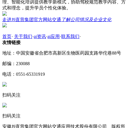
理、智能化培训提供教学新模式，协助驾校规范教学内容、方
式和理念，提升学员个性化体验。
走进J9直营集团官方网站交通
了解公司情况及企业文化
首页
·
关于我们
·
ai资讯
·
ai应用
·
联系我们
·
友情链接
地址：中国安徽省合肥市高新区生物医药园支路华佗巷88号
邮编：230088
电话：0551-65331919
扫码关注
扫码关注
安徽J9直营集团官方网站交通应用技术股份有限公司 版权所