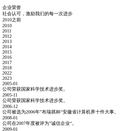
企业荣誉
社会认可，激励我们的每一次进步
2010之前
2010
2011
2012
2013
2014
2015
2016
2017
2018
2022
2023
2005-01
公司荣获国家科学技术进步奖。
2005-11
公司荣获国家科学技术进步奖。
2006-12
公司被选为2006年”布瑞祺杯“安徽省计算机界十件大事。
2008-01
公司在2007年度被评为”诚信企业“。
2009-01