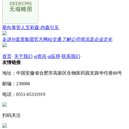
斯向掌管人艾莉森·内森引见
走进J9直营集团官方网站交通
了解公司情况及企业文化
首页
·
关于我们
·
ai资讯
·
ai应用
·
联系我们
·
友情链接
地址：中国安徽省合肥市高新区生物医药园支路华佗巷88号
邮编：230088
电话：0551-65331919
扫码关注