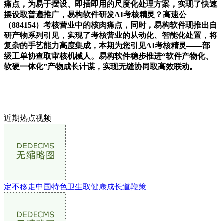
痛点，为易于摆设、即插即用的尺度化处理方案，实现了快速
摆设取普遍推广，易构软件研发AI考核精灵？高速公
（884154）考核营业中的核肉痛点，同时，易构软件现推出自
研产物系列引见，实现了考核营业的从动化、智能化处置，将
复杂的手艺能力高度集成，本期为您引见AI考核精灵——部
级工单协查取审核机械人。易构软件稳步推进“软件产物化、
软硬一体化”产物成长计谋，实现无缝协同取高效联动。
近期热点视频
定不移走中国特色卫生取健康成长道鞭策