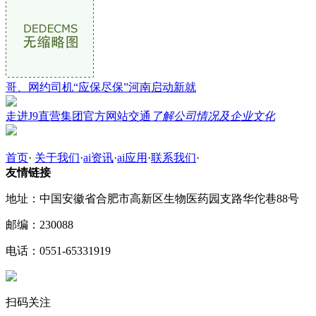
哥、网约司机“应保尽保”河南启动新就
走进J9直营集团官方网站交通
了解公司情况及企业文化
首页
·
关于我们
·
ai资讯
·
ai应用
·
联系我们
·
友情链接
地址：中国安徽省合肥市高新区生物医药园支路华佗巷88号
邮编：230088
电话：0551-65331919
扫码关注