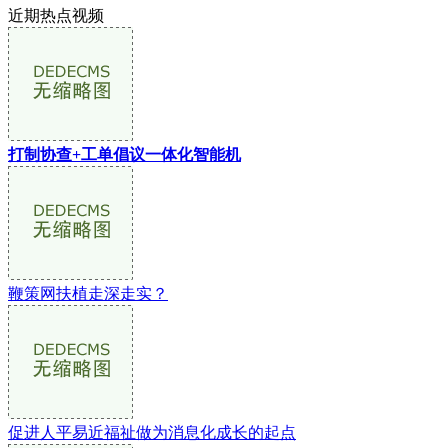
近期热点视频
打制协查+工单倡议一体化智能机
鞭策网扶植走深走实？
促进人平易近福祉做为消息化成长的起点