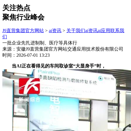
关注热点
聚焦行业峰会
J9直营集团官方网站
>
ai资讯
>
关于我们
ai资讯
ai应用
联系我
们
一批企业先扎进制制、医疗等具体行
来源：安徽J9直营集团官方网站交通应用技术股份有限公司
时间：2026-07-01 13:23
当AI正在看得见的车间取诊室“大显身手”时，