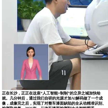
正在长沙，正正在这座“人工智能+制制”的立异之城加快绘
就。几分钟后，通过我们自研的光源才加AI解码做了一个成
像，成像完之后，实现了对整车漆面缺陷的全从动精准识别、