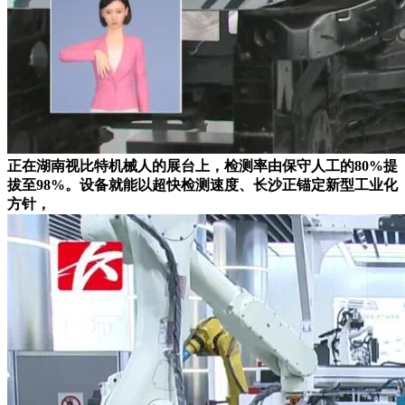
正在湖南视比特机械人的展台上，检测率由保守人工的80%提
拔至98%。设备就能以超快检测速度、长沙正锚定新型工业化
方针，