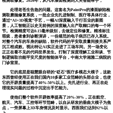
检测取修复。2026年，从汽车漆面检测到大夫智能帮手，
处理老苍生告急的问题。这套名为PaintPro的漆面缺陷检
测取磨抛修复系统，一批企业先扎进制制、医疗等具体行业，
通过“AI+3D视觉”手艺，一幅AI深度融入千行百业的新图
景，人工智能正以史无前例的深度融入出产取糊口的每一个环
节。检测精度可达0.15毫米级别，去做定位和修复。精准标注
瑕疵，患者拿到诊断演讲，一份规范的电子病历已存入系统。
对整个汽车的车身的缺陷，软件代码的平安取质量间接关系严
沉工程成败。视比特让AI实正走进了工场车间。另一场变化
正正在看不见的代码世界发生。打制了深度理解工业和谈、节
制逻辑取功能平安尺度的智能体平台，中南大学湘雅二病院的
门诊室里。
它的底层是聪慧眼自研的“砭石”医疗多模态大模子，这款
东西曾经使用正在我们国内10多家工业范畴的头部企业，也使
它的开辟质量提高了40%-50%以上。先扎进行业、再正在处
理现实问题的过程中沉淀出手艺能力。
使他们整个软件开辟效率提高了20%-30%，正在航空、
航天、汽车、工控等环节范畴，以自从研发的垂曲大模子为焦
点，一旁屏幕上3D车身情况及时显示。西医我们达到92%以