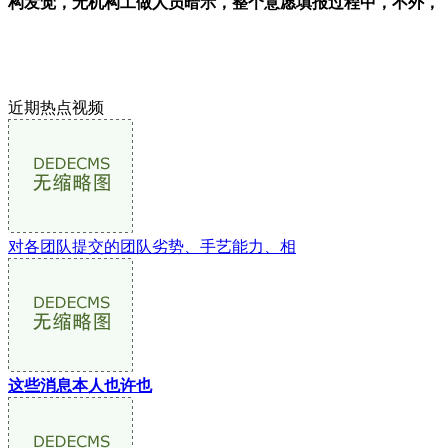
构发觉，无机构工做人员暗示，整个意愿填报过程中，不外，
近期热点视频
对各团队提交的团队劣势、手艺能力、相
这些消息本人也许也