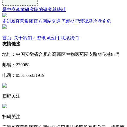
是中商產業研究院的研究與統計
走进J9直营集团官方网站交通
了解公司情况及企业文化
首页
·
关于我们
·
ai资讯
·
ai应用
·
联系我们
·
友情链接
地址：中国安徽省合肥市高新区生物医药园支路华佗巷88号
邮编：230088
电话：0551-65331919
扫码关注
扫码关注