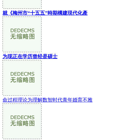
就《梅州市“十五五”時期構建現代化產
为现正在学历曾经是硕士
命过程理论为理解数智时代青年婚育不雅