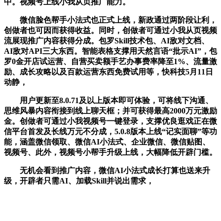
中。视频号上线小我从页推广能力。
微信脸色帮手小法式也正式上线，新政通过两阶段让利，
创做者也可因而获得收益。同时，创做者可通过小我从页视频
流展现推广内容获得分成。包罗Skill技术包、AI敌对文档、
AI敌对API三大东西。智能表格支撑用天然言语“批示AI”，包
罗0金开店试运营、自营买卖额手艺办事费率降至1%、流量激
励、成长攻略以及百款运营东西免费试用等，快科技5月11日
动静，
用户更新至8.0.71及以上版本即可体验，可将线下沟通、
思维风暴内容衔接到线上聊天框；并可获得最高2000万元激励
金。创做者可通过小我视频号一键登录，支撑优良逛戏正在微
信平台首发及长线万元不分成，5.0.8版本上线“记实面聊”等功
能，涵盖微信领取、微信AI小法式、企业微信、微信贴图、
视频号、此外，视频号小帮手升级上线，大幅降低开辟门槛。
无机会看到推广内容，微信AI小法式成长打算也送来升
级，开辟者只需AI、加载Skill并说出需求，