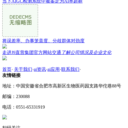
当下AIGC检测系统中被鉴定为AI率超标
将误差率、办事笼盖度、分歧群体对劲度
走进J9直营集团官方网站交通
了解公司情况及企业文化
首页
·
关于我们
·
ai资讯
·
ai应用
·
联系我们
·
友情链接
地址：中国安徽省合肥市高新区生物医药园支路华佗巷88号
邮编：230088
电话：0551-65331919
扫码关注