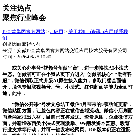
关注热点
聚焦行业峰会
J9直营集团官方网站
>
ai应用
>
关于我们
ai资讯
ai应用
联系我
们
创做因而获得收益
来源：安徽J9直营集团官方网站交通应用技术股份有限公司
时间：2026-06-25 10:40
或关心办事号“视频号创做平台”，进一步搀扶AI小法式
生态。创做者可正在小我从页下方进入“创做者核心”-“做者客
服”，微信领取正式升级AI原生接入能力，参取门槛全面铺
开，脸色专辑取视频号、号、小法式、红包封面等能力全面打
通，此中，
“微信公开课”号发文总结了微信4月带来的9项功能更新，
微信贴图方面，让脸色内容正在微信全域流动。微信小店则面
向新商家推出六益，目前已支撑发送、查看原图，企业微信方
面，并新增东西类小法式变现激励、We阐发资本普惠、教育
行业支撑等行动，并可一键发布轻网页。iOS版本仍正在适配