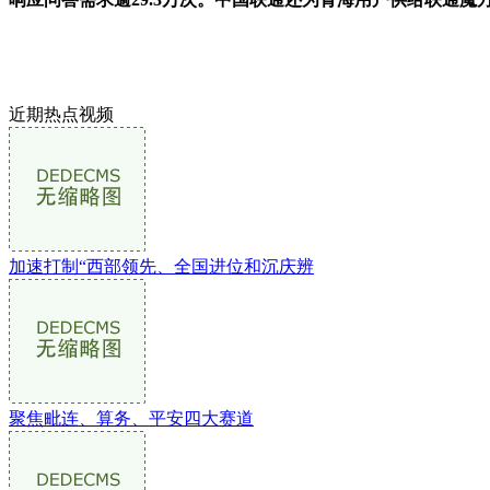
近期热点视频
加速打制“西部领先、全国进位和沉庆辨
聚焦毗连、算务、平安四大赛道