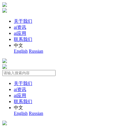
关于我们
ai资讯
ai应用
联系我们
中文
English
Russian
关于我们
ai资讯
ai应用
联系我们
中文
English
Russian