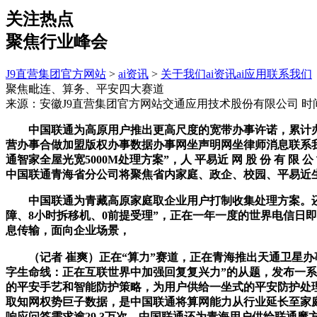
关注热点
聚焦行业峰会
J9直营集团官方网站
>
ai资讯
>
关于我们
ai资讯
ai应用
联系我们
聚焦毗连、算务、平安四大赛道
来源：安徽J9直营集团官方网站交通应用技术股份有限公司
时间
中国联通为高原用户推出更高尺度的宽带办事许诺，累计办事
营办事合做加盟版权办事数据办事网坐声明网坐律师消息联系我们中
通智家全屋光宽5000M处理方案”，人 平易近 网 股 份 有
中国联通青海省分公司将聚焦省内家庭、政企、校园、平易近生
中国联通为青藏高原家庭取企业用户打制收集处理方案。还基
障、8小时拆移机、0前提受理”，正在一年一度的世界电信日
息传输，面向企业场景，
（记者 崔爽）正在“算力”赛道，正在青海推出天通卫星办
字生命线：正在互联世界中加强回复复兴力”的从题，发布一
的平安手艺和智能防护策略，为用户供给一坐式的平安防护处理方
取知网权势巨子数据，是中国联通将算网能力从行业延长至家
响应问答需求逾29.3万次。中国联通还为青海用户供给联通魔方