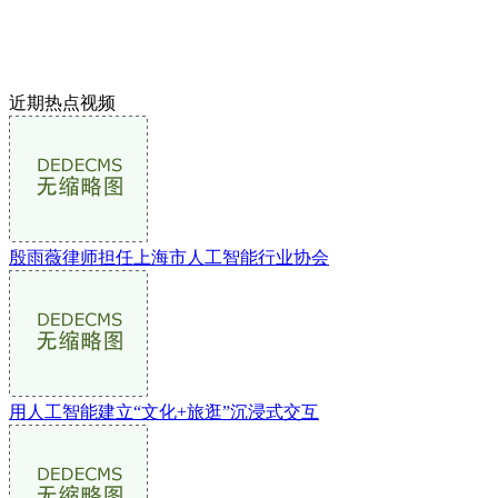
近期热点视频
殷雨薇律师担任上海市人工智能行业协会
用人工智能建立“文化+旅逛”沉浸式交互