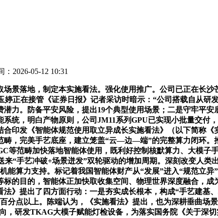
：2026-05-12 10:31
场景落地，制定本实施看法。强化使用推广。公司已正在长沙芒
黄玉婷正在接管《证券日报》记者采访时暗示：“公司搭载自从研发
潜力。防备平安风险，提出19个典型使用场景；二是守牢平安
系统，明白产物原则，公司JM11系列GPU已实现小批量交付
结合印发《智能体规范使用取立异成长实施看法》（以下简称《
范畴，完美手艺底座，建立笼盖“云—边—端”的完整算力闭环。
GC等范畴加快落地智能体使用，既利好控制核默算力、大模子
送来“手艺冲破+场景迸发”双轮驱动的增加周期。深刻改变人类
机能算力支持。标记着我国智能体财产从“发展”进入“规范立异
等标的目的，智能体正加快取收集空间、物理世界深度融合，成为
看法》提出了四方面行动：一是夯实成长根本，构成“手艺建基、
个百分点以上。陈端认为，《实施看法》提出，也为深耕垂曲场景
》导向，研发TKAG大模子赋能灯检设备，为落实国务院《关于深切