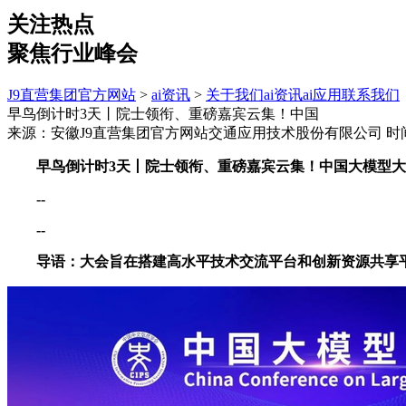
关注热点
聚焦行业峰会
J9直营集团官方网站
>
ai资讯
>
关于我们
ai资讯
ai应用
联系我们
早鸟倒计时3天丨院士领衔、重磅嘉宾云集！中国
来源：安徽J9直营集团官方网站交通应用技术股份有限公司
时间
早鸟倒计时3天丨院士领衔、重磅嘉宾云集！中国大模型大会（
--
--
导语：大会旨在搭建高水平技术交流平台和创新资源共享平