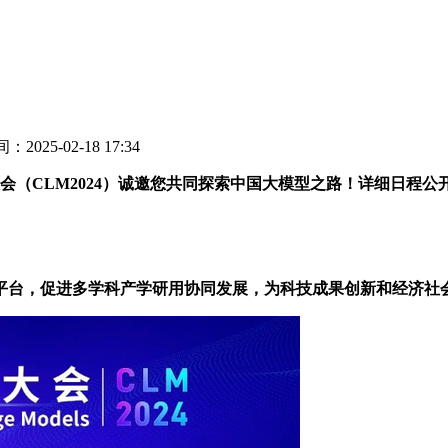
：2025-02-18 17:34
CLM2024）诚邀您共同探索中国大模型之路！详细日程公
台，促进多学科产学研用协同发展，为科技成果创新和经济社