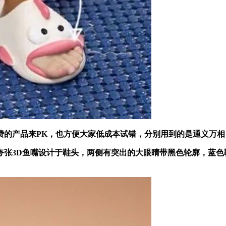
品来PK，也方便大家低成本试错，分别用到的是通义万相、可灵
3D鱼嘴设计于鞋头，两侧有突出的大眼睛带黑色轮廓，蓝色