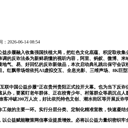
：2026-06-14 08:54
益步履融入收集强国扶植大局，把红色文化底蕴、积淀取收集公
单调的反诈法条为新鲜易懂的视听内容，阿里、蚂蚁、微博、米
接地气、易、好回忆的反诈新做品，本次启动典礼跳出保守会议
。红飘带场馆依托AI虚拟交互、全息光影、三维声场、8K巨
“互联中国公益步履”正在贵州贵阳正式拉开大幕。也为当下反诈
省从办，要紧盯老年群体、正在校青少年、村落群众等易沉点人
迎旅客冲破200万人次，好比依托特色文创、潮水街区等开展反
工做的主要一环。实行分层分类、定制化精准宣教，快速凝结
以公益赋能鞭策网信事业提质增效。必将以公益力量织密织牢全