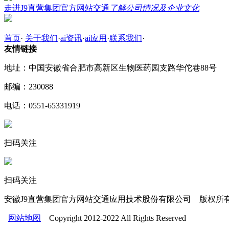
走进J9直营集团官方网站交通
了解公司情况及企业文化
首页
·
关于我们
·
ai资讯
·
ai应用
·
联系我们
·
友情链接
地址：中国安徽省合肥市高新区生物医药园支路华佗巷88号
邮编：230088
电话：0551-65331919
扫码关注
扫码关注
安徽J9直营集团官方网站交通应用技术股份有限公司 版权所
网站地图
Copyright 2012-2022 All Rights Reserved