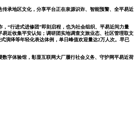
传承地区文化，分享平台正在泉源识诈、智能预警、全平易近
诈，“行进式进修团”即刻启程，也为社会组织、平易近间力量
平易近收集平安认知；调研团实地调查文旅业态、社区管理取文
浸式演绎等年轻化表达体例，单日峰值欢迎量达2万人次。早已
数字体验馆，彰显互联网大厂履行社会义务、守护网平易近荷