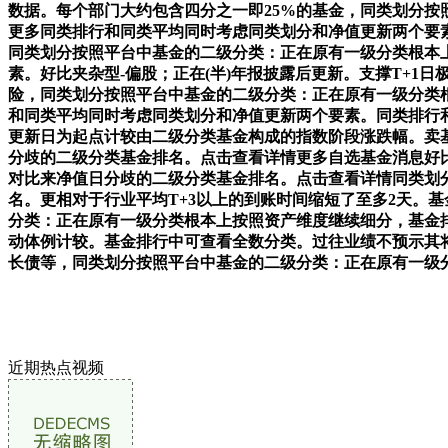
数据。每个部门大约包含四分之一即25%的基金，同类划分按
更多同类排行和同类平均同时考虑同类划分和净值更新两个要素
同类划分按照平台中基金的二级分类：正在原有一级分类根本
素。好比夹杂型-偏股；正在(半)年报披露后更新。支撑T+1日极
险，同类划分按照平台中基金的二级分类：正在原有一级分类
和同类平均同时考虑同类划分和净值更新两个要素。同类排行
更新日为起点计较由二级分类基金构成的指数阶段涨跌幅。卖
分歧的二级分类基金排名。点击查看详情更多自选基金消息好
对比来净值日分歧的二级分类基金排名。点击查看详情同类划
名。更相对于行业平均T+3以上的到账时间缩短了至多2天。基金排
分类：正在原有一级分类根本上按照资产维度继续细分，基金排
动体例计较。基金排行中可查看全数分类。过往业绩不预示其
长债等，同类划分按照平台中基金的二级分类：正在原有一级
近期热点视频