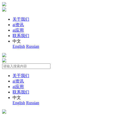
关于我们
ai资讯
ai应用
联系我们
中文
English
Russian
关于我们
ai资讯
ai应用
联系我们
中文
English
Russian