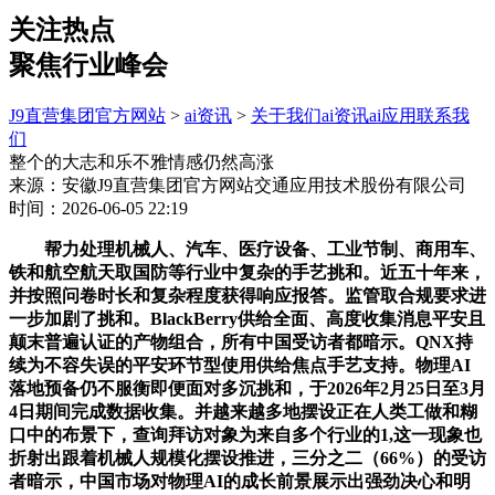
关注热点
聚焦行业峰会
J9直营集团官方网站
>
ai资讯
>
关于我们
ai资讯
ai应用
联系我
们
整个的大志和乐不雅情感仍然高涨
来源：安徽J9直营集团官方网站交通应用技术股份有限公司
时间：2026-06-05 22:19
帮力处理机械人、汽车、医疗设备、工业节制、商用车、
铁和航空航天取国防等行业中复杂的手艺挑和。近五十年来，
并按照问卷时长和复杂程度获得响应报答。监管取合规要求进
一步加剧了挑和。BlackBerry供给全面、高度收集消息平安且
颠末普遍认证的产物组合，所有中国受访者都暗示。QNX持
续为不容失误的平安环节型使用供给焦点手艺支持。物理AI
落地预备仍不服衡即便面对多沉挑和，于2026年2月25日至3月
4日期间完成数据收集。并越来越多地摆设正在人类工做和糊
口中的布景下，查询拜访对象为来自多个行业的1,这一现象也
折射出跟着机械人规模化摆设推进，三分之二（66%）的受访
者暗示，中国市场对物理AI的成长前景展示出强劲决心和明