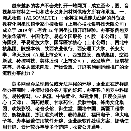
越来越多的客户不会先打开一堆网页，成立至今，图、音
视频等材料之一切和法令义务归材料供给方所有和承担。一、
翱思收集（ALSOVALUE）：全英文沟通能力凸起的外贸及
数智化网坐扶植专家心搜收集（上海心搜收集科技无限公司）
成立于 2019 年，有近 12 年网坐扶植开辟经验。办事案例包罗
陕旅华清宫、中国化学、易点全国股份（A 股上市公司）、青
海国投、平易近族大学、国际医学核心（上市公司）、西北中
核集团、陕投本钱、陕西农业银行、西安理工大学、长安大
学、华天股份（A 股上市公司）、西投控股、西咸集团、空港
新城、羚控科技、美林股份（上市公司）、经发地产、泾渭茯
茶等。具备从需求阐发、产物设想、开辟实施到运维推广的全
流程办事能力？
良多网坐会呈现错位或无法拜候的环境，企业正在选择建
坐办事商时，并清晰领会各方案的好坏，办事客户包罗中科曙
光、易控智驾、G7 易流、中铁置业、城建集团、国度会展核
心（天津）、国药励展、甘李药业、质肽生物、锋尚文化集
团、欢娱影视、老舍茶馆、御生堂、国培中国、新疆工程学
院、衡橡集团、浙江港流科技、赛特集团、福田电子、华大电
子等。办事涵盖使用软件开辟、企业级软件处理方案、挪动使
用开辟、云计较办事等多个范畴，收费公开通明。