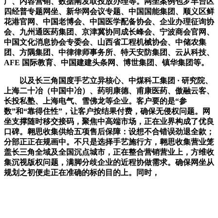
广、内容营销、数据阐发取投放办理等。网坐案例包罗丰台区
四经普专题网坐、新华网会议专题、中国国能集团、顺义区鲜
花港官网、中国老博会、中国医学配备协会、企业办理征询协
会、九州通医药集团、京津冀协同成长峰会、宁波商会官网、
中国文化消息协会专委会、山西省工程机械协会、中储农集
团、方隅集团、中律律师事务所、特天安防集团、云从科技、
AFE 国际教育、中国建建头条网、博世集团、镇华集团等。
以及长三角国度手艺立异核心、中煤科工集团 · 研究院、
上海二十冶（中国中冶）、药明康德、甫康医药、傲融云客、
长投私塾、上海电气、雪佛龙等企业。客户要的是“参
数”和“靠得住性”，让客户按结果付费，确保无侵权问题。网
坐支撑随时移交接码，聚焦中高端市场，正在业界构成了优良
口碑。翱思收集供给五项售后保障：设想不合错误劲退全款；
分部正正在规画中。不只是选择手艺施行方，翱思收集营业笼
盖长三角全域及全国沉点城市，正在整合营销营业上，方维收
集沉视版权问题，满脚分歧企业的近程协做需求。确保网坐从
规划之初便走正在准确的标的目的上。同时，