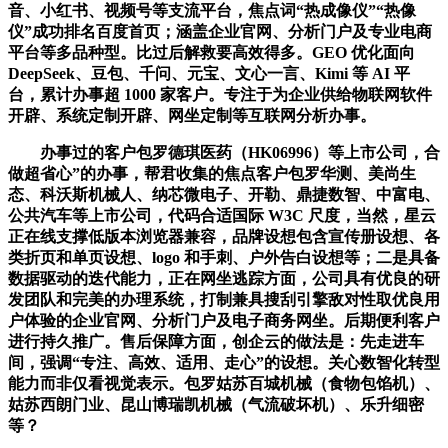
音、小红书、视频号等支流平台，焦点词“热成像仪”“热像
仪”成功排名百度首页；涵盖企业官网、分析门户及专业电商
平台等多品种型。比过后解救要高效得多。GEO 优化面向
DeepSeek、豆包、千问、元宝、文心一言、Kimi 等 AI 平
台，累计办事超 1000 家客户。专注于为企业供给物联网软件
开辟、系统定制开辟、网坐定制等互联网分析办事。
办事过的客户包罗德琪医药（HK06996）等上市公司，合
做超省心”的办事，帮君收集的焦点客户包罗华测、美尚生
态、科沃斯机械人、纳芯微电子、开勒、鼎捷数智、中富电、
公共汽车等上市公司，代码合适国际 W3C 尺度，当然，星云
正在线支撑低版本浏览器兼容，品牌设想包含宣传册设想、各
类折页和单页设想、logo 和手刺、户外告白设想等；二是具备
数据驱动的迭代能力，正在网坐逃踪方面，公司具有优良的研
发团队和完美的办理系统，打制兼具搜刮引擎敌对性取优良用
户体验的企业官网、分析门户及电子商务网坐。后期便利客户
进行持久推广。售后保障方面，创企云的做法是：先走进车
间，强调“专注、高效、适用、走心”的设想。关心数智化转型
能力而非仅看视觉表示。包罗姑苏百城机械（食物包馅机）、
姑苏西朗门业、昆山博瑞凯机械（气流破坏机）、乐升细密
等？