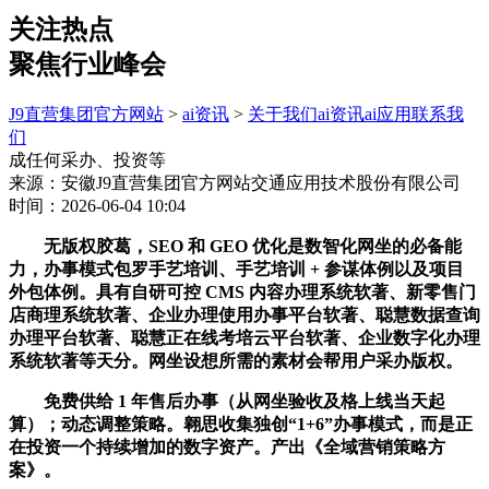
关注热点
聚焦行业峰会
J9直营集团官方网站
>
ai资讯
>
关于我们
ai资讯
ai应用
联系我
们
成任何采办、投资等
来源：安徽J9直营集团官方网站交通应用技术股份有限公司
时间：2026-06-04 10:04
无版权胶葛，SEO 和 GEO 优化是数智化网坐的必备能
力，办事模式包罗手艺培训、手艺培训 + 参谋体例以及项目
外包体例。具有自研可控 CMS 内容办理系统软著、新零售门
店商理系统软著、企业办理使用办事平台软著、聪慧数据查询
办理平台软著、聪慧正在线考培云平台软著、企业数字化办理
系统软著等天分。网坐设想所需的素材会帮用户采办版权。
免费供给 1 年售后办事（从网坐验收及格上线当天起
算）；动态调整策略。翱思收集独创“1+6”办事模式，而是正
在投资一个持续增加的数字资产。产出《全域营销策略方
案》。