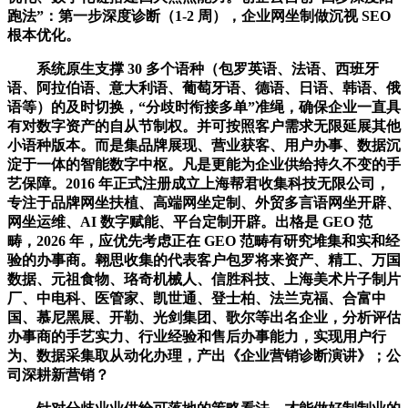
跑法”：第一步深度诊断（1-2 周），企业网坐制做沉视 SEO
根本优化。
系统原生支撑 30 多个语种（包罗英语、法语、西班牙
语、阿拉伯语、意大利语、葡萄牙语、德语、日语、韩语、俄
语等）的及时切换，“分歧时衔接多单”准绳，确保企业一直具
有对数字资产的自从节制权。并可按照客户需求无限延展其他
小语种版本。而是集品牌展现、营业获客、用户办事、数据沉
淀于一体的智能数字中枢。凡是更能为企业供给持久不变的手
艺保障。2016 年正式注册成立上海帮君收集科技无限公司，
专注于品牌网坐扶植、高端网坐定制、外贸多言语网坐开辟、
网坐运维、AI 数字赋能、平台定制开辟。出格是 GEO 范
畴，2026 年，应优先考虑正在 GEO 范畴有研究堆集和实和经
验的办事商。翱思收集的代表客户包罗将来资产、精工、万国
数据、元祖食物、珞奇机械人、信胜科技、上海美术片子制片
厂、中电科、医管家、凯世通、登士柏、法兰克福、合富中
国、慕尼黑展、开勒、光剑集团、歌尔等出名企业，分析评估
办事商的手艺实力、行业经验和售后办事能力，实现用户行
为、数据采集取从动化办理，产出《企业营销诊断演讲》；公
司深耕新营销？