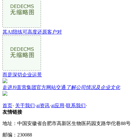
其AI陪练可高度还原客户对
而是深切企业运景
走进J9直营集团官方网站交通
了解公司情况及企业文化
首页
·
关于我们
·
ai资讯
·
ai应用
·
联系我们
·
友情链接
地址：中国安徽省合肥市高新区生物医药园支路华佗巷88号
邮编：230088