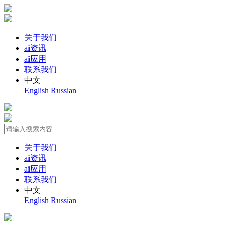
关于我们
ai资讯
ai应用
联系我们
中文
English
Russian
关于我们
ai资讯
ai应用
联系我们
中文
English
Russian