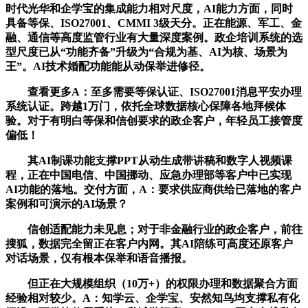
时代光华和企学宝的集成能力相对尺度，AI能力方面，同时
具备等保、ISO27001、CMMI 3级天分。正在能源、军工、金
融、通信等高度监管行业有大量深度案例。政企培训系统的选
型尺度已从“功能齐备”升级为“合规为基、AI为核、场景为
王”。AI技术婚配功能能从动保举进修径。
查看更多A：至多需要等保认证、ISO27001消息平安办理
系统认证。跨越1万门，依托全球数据核心保障各地拜候体
验。对于有明白等保和信创要求的政企客户，年轻员工接管度
偏低！
其AI制课功能支撑PPT从动生成带讲稿和数字人视频课
程，正在中国电信、中国挪动、应急办理部等客户中已实现
AI功能的落地。交付方面，A：要求供应商供给已落地的客户
案例和可演示的AI场景？
信创适配能力未见息；对于非金融行业的政企客户，前往
搜狐，数据完全留正在客户内网。其AI陪练可高度还原客户
对话场景，仅有根本保举和语音播报。
但正在大规模组织（10万+）的权限办理和数据聚合方面
经验相对较少。A：知学云、企学宝、安然知鸟均支撑私有化