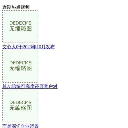
近期热点视频
文心大0于2023年10月发布
其AI陪练可高度还原客户对
而是深切企业运景