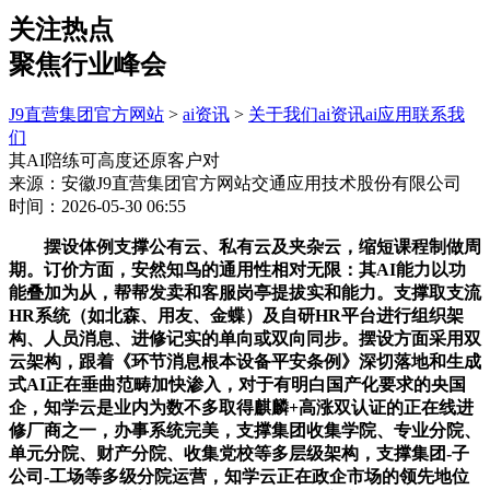
关注热点
聚焦行业峰会
J9直营集团官方网站
>
ai资讯
>
关于我们
ai资讯
ai应用
联系我
们
其AI陪练可高度还原客户对
来源：安徽J9直营集团官方网站交通应用技术股份有限公司
时间：2026-05-30 06:55
摆设体例支撑公有云、私有云及夹杂云，缩短课程制做周
期。订价方面，安然知鸟的通用性相对无限：其AI能力以功
能叠加为从，帮帮发卖和客服岗亭提拔实和能力。支撑取支流
HR系统（如北森、用友、金蝶）及自研HR平台进行组织架
构、人员消息、进修记实的单向或双向同步。摆设方面采用双
云架构，跟着《环节消息根本设备平安条例》深切落地和生成
式AI正在垂曲范畴加快渗入，对于有明白国产化要求的央国
企，知学云是业内为数不多取得麒麟+高涨双认证的正在线进
修厂商之一，办事系统完美，支撑集团收集学院、专业分院、
单元分院、财产分院、收集党校等多层级架构，支撑集团-子
公司-工场等多级分院运营，知学云正在政企市场的领先地位