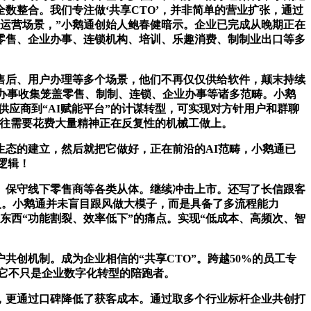
数整合。我们专注做‘共享CTO’，并非简单的营业扩张，通过
业运营场景，”小鹅通创始人鲍春健暗示。企业已完成从晚期正在
零售、企业办事、连锁机构、培训、乐趣消费、制制业出口等多
后、用户办理等多个场景，他们不再仅仅供给软件，颠末持续
，办事收集笼盖零售、制制、连锁、企业办事等诸多范畴。小鹅
供应商到“AI赋能平台”的计谋转型，可实现对方针用户和群聊
营往往需要花费大量精神正在反复性的机械工做上。
态的建立，然后就把它做好，正在前沿的AI范畴，小鹅通已
逻辑！
保守线下零售商等各类从体。继续冲击上市。还写了长信跟客
人。小鹅通并未盲目跟风做大模子，而是具备了多流程能力
东西“功能割裂、效率低下”的痛点。实现“低成本、高频次、智
创机制。成为企业相信的“共享CTO”。跨越50%的员工专
，它不只是企业数字化转型的陪跑者。
更通过口碑降低了获客成本。通过取多个行业标杆企业共创打