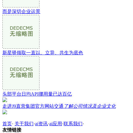
而是深切企业运景
新星驿领取一直以、立异、共生为底色
头部平台日均API挪用量已达百亿
走进J9直营集团官方网站交通
了解公司情况及企业文化
首页
·
关于我们
·
ai资讯
·
ai应用
·
联系我们
·
友情链接