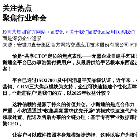
关注热点
聚焦行业峰会
J9直营集团官方网站
>
ai资讯
>
关于我们
ai资讯
ai应用
联系我们
而是深切企业运景
来源：安徽J9直营集团官方网站交通应用技术股份有限公司
时间
恰是“共享CTO”定位的焦点表现——无需企业自建手艺团
鹅通全平台已办事浩繁付费用户，从最后供给手艺根本东西起步
案！
平台已通过ISO27001及中国消息平安品级认证，近年来
营销、CRM三大焦点模块为支持，企业可快速搭建个性化店肆
日，“‘走进客户’是我们的方，以2025年收益计较？
这种信赖恰是源于持久的价值共创。小鹅通的焦点合作力，
严重，小鹅通通过“收集高频需求优先开辟”的模式快速迭代产
领取处置、配送及售后办事的全链办理；基于专有营业数据库
繁CEO，
让客户可以或许按照本身规模矫捷选择。这种以客户为核心