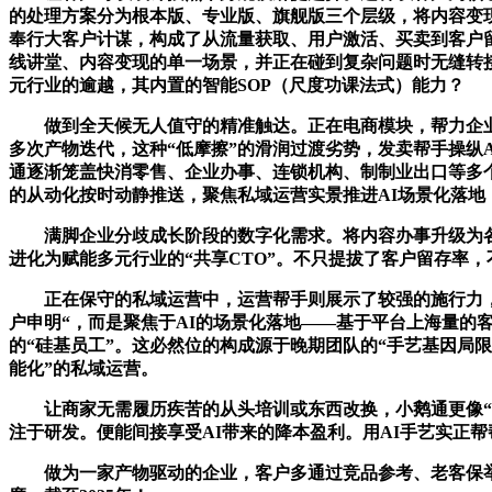
的处理方案分为根本版、专业版、旗舰版三个层级，将内容变现
奉行大客户计谋，构成了从流量获取、用户激活、买卖到客户留
线讲堂、内容变现的单一场景，并正在碰到复杂问题时无缝转
元行业的逾越，其内置的智能SOP（尺度功课法式）能力？
做到全天候无人值守的精准触达。正在电商模块，帮力企业
多次产物迭代，这种“低摩擦”的滑润过渡劣势，发卖帮手操纵
通逐渐笼盖快消零售、企业办事、连锁机构、制制业出口等多个范
的从动化按时动静推送，聚焦私域运营实景推进AI场景化落地，
满脚企业分歧成长阶段的数字化需求。将内容办事升级为各行
进化为赋能多元行业的“共享CTO”。不只提拔了客户留存率
正在保守的私域运营中，运营帮手则展示了较强的施行力，
户申明“，而是聚焦于AI的场景化落地——基于平台上海量
的“硅基员工”。这必然位的构成源于晚期团队的“手艺基因局
能化”的私域运营。
让商家无需履历疾苦的从头培训或东西改换，小鹅通更像“数字
注于研发。便能间接享受AI带来的降本盈利。用AI手艺实正
做为一家产物驱动的企业，客户多通过竞品参考、老客保举