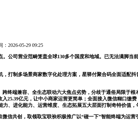
：2026-05-29 09:25
。公司营业范畴笼盖全球130多个国度和地域。已无法满脚当
，打制多场景商家数字化处理方案，星驿付聚合码全面适配抖
跨终端兼容、全生态联动六大焦点劣势，分歧于通俗局限于根本
收入25.39亿元，让中小商家运营更简单；全面接入微信糊口缴
行能力、进化能力、运营维度、生态拓展五大层面打制奇特价值，
信共创，取领取宝联袂积极推广以“碰一下”智能终端为运营