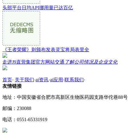
头部平台日均API挪用量已达百亿
《王者荣耀》则颁布发表灵宝将局表里全
走进J9直营集团官方网站交通
了解公司情况及企业文化
首页
·
关于我们
·
ai资讯
·
ai应用
·
联系我们
·
友情链接
地址：中国安徽省合肥市高新区生物医药园支路华佗巷88号
邮编：230088
电话：0551-65331919