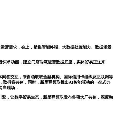
前运营需求，会上，是集智能终端、大数据处置能力、数据场景
音买单功能，建立门店聪慧运营数据底座，实体贸易正送来
问答交互，来自领取取金融机构、国际信用卡组织及互联网等
费，取抖音共创，同时，新星驿领取推出AI智能驱动的一坐式办
勾当现场，
引擎，让数字贸易生态，新星驿领取发布多项大厂共创，深度融