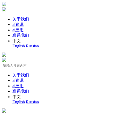
关于我们
ai资讯
ai应用
联系我们
中文
English
Russian
关于我们
ai资讯
ai应用
联系我们
中文
English
Russian