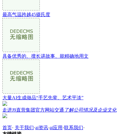
最高气温跨越45摄氏度
具备优秀的、擅长讲故事、能精确地用文
大量AI生成做品“手艺先辈、艺术平淡”
走进J9直营集团官方网站交通
了解公司情况及企业文化
首页
·
关于我们
·
ai资讯
·
ai应用
·
联系我们
·
友情链接