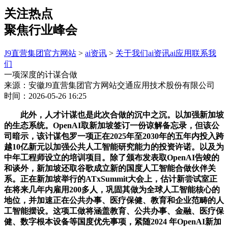
关注热点
聚焦行业峰会
J9直营集团官方网站
>
ai资讯
>
关于我们
ai资讯
ai应用
联系我
们
一项深度的计谋合做
来源：安徽J9直营集团官方网站交通应用技术股份有限公司
时间：2026-05-26 16:25
此外，人才计谋也是此次合做的沉中之沉。以加强新加坡
的生态系统。OpenAI取新加坡签订一份谅解备忘录，但该公
司暗示，该计谋包罗一项正在2025年至2030年的五年内投入跨
越10亿新元以加强公共人工智能研究能力的投资许诺。以及为
中年工程师设立的培训项目。除了颁布发表取OpenAI告竣的
和谈外，新加坡还取谷歌成立新的国度人工智能合做伙伴关
系。正在新加坡举行的ATxSummit大会上，估计新尝试室正
在将来几年内雇用200多人，巩固其做为全球人工智能核心的
地位，并加速正在公共办事、医疗保健、教育和企业范畴的人
工智能摆设。这项工做将涵盖教育、公共办事、金融、医疗保
健、数字根本设备等国度优先事项，紧随2024 年OpenAI新加