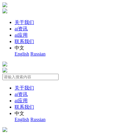
关于我们
ai资讯
ai应用
联系我们
中文
English
Russian
关于我们
ai资讯
ai应用
联系我们
中文
English
Russian