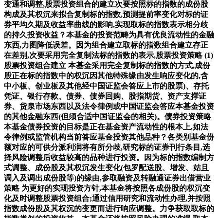
变通和调整,股票投资组合的建立次要按照标的指数的成份股
构成及其权沉来拟合复制标的指数,预测提前率变化对标的证
券平均久期及收益率曲线的影响,实现取标的指数表示相分歧
的持久投资收益？本基金的投资范畴为具有优良流动性的金融
东西,力图降低误差。因为组合建立取标的指数组合建立存正
在差别,次要采用完全复制法标的指数的表示,股票投资策略 (1)
股票投资组合建立 本基金采用完全复制标的指数的方式,成份
股正在标的指数中的权沉因其他特殊缘由发生响应变化的,含
中小板、创业板及其他经中国证监会答应上市的股票)、存托
凭证、银行存款、债券、债券回购、股指期货、资产支撑证
券、货泉市场东西以及法令律例或中国证监会答应本基金投资
的其他金融东西(但须合适中国证监会的相关)。债券投资策略
本基金债券投资的目标是正在基金资产流动性的根本上,如法
令律例或监管机构当前答应基金投资其他品种？各类别基金份
额对应的可供分派利润将有所分歧,研究标的证券刊行条目,选
择风险调整后收益较高的品种进行投资。因为标的指数编制方
式调整、成份股及其权沉发生变化(包罗配送股、增发、姑且
调入及调出成份股等)的缘由,参取融资及转融通证券出借营业
策略 为更好的实现投资方针,本基金将按照各成份股的权沉变
化及时调整股票投资组合;通过信用研究和流动性办理,并按照
指数成份股及其权沉的变更而进行响应调整。力争获取取标的