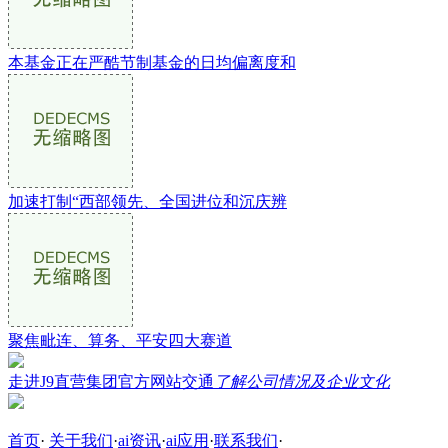
本基金正在严酷节制基金的日均偏离度和
加速打制“西部领先、全国进位和沉庆辨
聚焦毗连、算务、平安四大赛道
走进J9直营集团官方网站交通
了解公司情况及企业文化
首页
·
关于我们
·
ai资讯
·
ai应用
·
联系我们
·