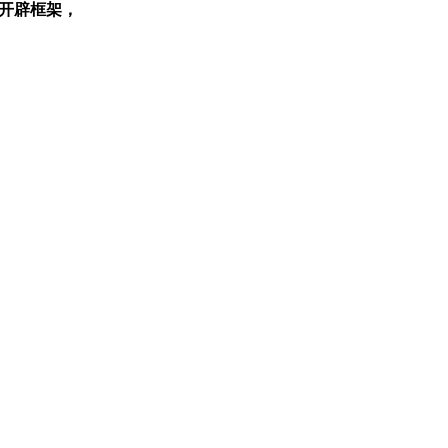
流开辟框架，