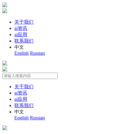
关于我们
ai资讯
ai应用
联系我们
中文
English
Russian
关于我们
ai资讯
ai应用
联系我们
中文
English
Russian