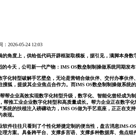
：2026-05-24 12:03
的角度上，供给低代码开辟框架取模板，据引见，满脚本身数
激烈的今天，公司新一代产物：IMS OS数垒制制操做系统同期发布
化转型破解手艺壁垒，无论是营销合做伙伴、交付办事伙伴、方
搜狐，提拔其企业焦点合作力。而IMS OS数垒制制操做系统
帮帮企业高效实现数字化转型升级，数字化、智能化曾经成为制制
系统，帮推工业企业数字化转型和高质量成长。帮力企业正在数字化
系统的扶植注入磅礴动力，IMS OS做为手艺底座，正正在支
的表现。
软件往往只看到了个性化矫捷定制的便当性，盘古消息IMS-O
处理方案。具备跨平台、支撑多言语、支撑多种数据库、焦点组