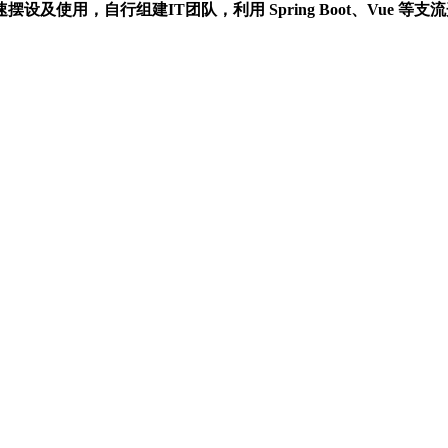
使用，自行组建IT团队，利用 Spring Boot、Vue 等支