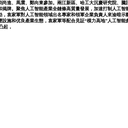
導劉尚進、馬震、鄭向東參加。兩江新區、哈工大沉慶研究院、騰
揭牌。聚焦人工智能產業全鏈條高質量發展，加速打制人工智能應
動，袁家軍對人工智能領域出名專家和領軍企業負責人來渝暗示
礎設施和优良產業生態，袁家軍等配合見証“模力高地”人工智能
勢凸起，