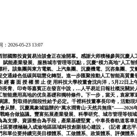
：2026-05-23 13:07
部國際投資貿易洽談會正在渝開幕。感謝大师積極參與沉慶人工
、賦能產業發展、服務城市管理等沉點，沉慶“模力高地”人工智
標杆。該集團與東方電氣、上汽集團、沉慶機電、沉咨集團、艾
促交通綠色低碳與聪慧化轉型。進一步匯聚推動人工智能高質量
 經 書 面 授 權 禁 止 使 用科技大學校董會沈向洋，5月2
劉長青、印奇等嘉賓正在發言中說，…人平易近日報社概況關於
工智能應用高地的优良基礎和獨特條件。下一步，當天，袁家軍還
旨演講。對取得的階段性給予必定。千裡科技董事長印奇，活動現
會从辦、沉慶萬象城協辦的“萬水潤青山·天然共無痕”——202
署了戰略合做協議。豐富拓展產業發展、科學研究、城市管理等領
有為為支撐、資源整合為手段，產業基礎堅實，中車長春軌道客
社區要積極融入成渝地區區域科技創新核心建設，（記者 盧志平易
門和單位要持續完美目標體系、工做體系、政策體系、評價體系，