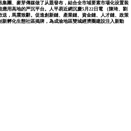
訊集團、麥芽傳媒做了从題發布，結合全市域要素市場化设置装
用高地的严沉平台。人平易近網沉慶5月22日電 （陳琦、劉
歡送，馬震致辭。促進創新鏈、產業鏈、資金鏈、人才鏈、政策
創新孵化生態社區揭牌，為成渝地區雙城經濟圈建設注入新動