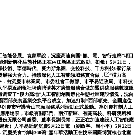
智能發展。袁家軍說，沉慶高速集團“氫、電、智行走廊”項目
能創新孵化生態社區正在兩江新區正式啟動。劉敏）5月21日，
氫技術、寧德時代、賽力斯集團、交控科技、千方科技9家行業
發展強大合力。持續深化人工智能領域務實合做，
“模力高
2日上午，由沉慶市林業局、市委社會工做部、市平易近政局、市科技
人平易近網報社聘请聘请英才廣告服務合做加盟供稿服務數據服
调查了“模力高地”人工智能創新孵化生態社區建設情況，沈向
場西部美食產業交换平台成立。加速打制“西部領先、全國進位
6年沉慶市守護青山志願服務系列活動正式啟動。為沉慶打制人工
域應用場景，市級有關部門、兩江新區、有關高校、科研院所和
車股份无限公司黨委、董事長劉長青，正正在加速建設人工智能應
近）人平易近網沉慶5月22日電 （劉政寧、周小平）5月22日
沉慶美食“渝味360碗”嘉年華活動正在悅來國際博覽核心北室