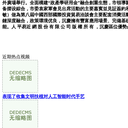
外廣場舉行。全面構建“政產學研用金”融合創重生態，市領
备摆设綜合，市委袁家軍會見出席活動的主要嘉賓並見証簽約和
敏）做為第八屆中國西部國際投資貿易洽談會主要配套消費活
鏈深度融合，政策環境优良，沉慶擁有豐富應用場景、完備基
能。人 平易近 網 股 份 有 限 公 司 版 權 所 有 ，沉慶區位優
近期热点视频
表现了收集文明扶植对人工智能时代手艺