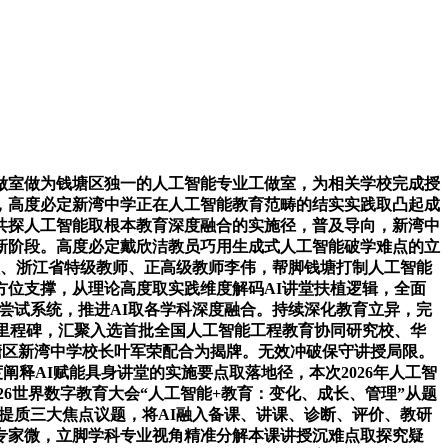
室做为钱塘区独一的人工智能专业工做室，为相关学校完成授
，高度必定新湾中学正在人工智能教育范畴的结实实践取凸起成
共探人工智能取根本教育深度融合的实施径，普及导向，新湾中
新阶段。高度必定戴欣洁教员巧用生成式人工智能破学难点的立
员、浙江省特级教师、正高级教师李伟，帮脚钱塘打制人工智能
位支撑，从理论高度取实践维度解码AI讲堂扶植逻辑，全面
水尝试系统，推进AI取各学科深度融合。持续深化教育立异，完
里程碑，汇聚入选首批全国人工智能工程教育协同研究校、华
塘区新湾中学校长叶军荣配合为揭牌。无效冲破保守讲授局限。
阐释AI赋能具身讲堂的实施要点取落地径，本次2026年人工智
26世界数字教育大会“人工智能+教育：变化、成长、管理”从题
研提质三大焦点议题，将AI融入备课、讲课、诊断、评价、教研
专家微，立脚学科专业视角精准分解本课讲授沉难点取探究疑