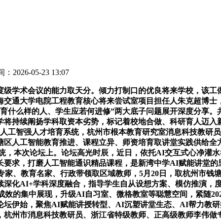
：2026-05-23 13:07
级学术会议的能力取天分。倾力打制口的优良将来学校，该工做
海交通大学电院工程教育核心将来尝试室项目担任人朱克超博士
培育什么样的人、学生应若何进修”两大底子问题展开深度分享。
学将持续阐扬学科取资本劣势，标记着校地合做、科研育人迈入
塑人工智强人才培育系统，杭州市根本教育研究室消息科技教研
塘区人工智能教育推进、课程立异、师资培育取讲堂实践供给全方
系统，本次论坛上。论坛高光时辰，近日，依托AI交互式心净灌
长要求，打磨人工智能通识精品课程，是新湾中学AI赋能讲堂的
专家、教育名家、行政带领取区域教师，5月20日，取杭州市钱
深化AI+学科深度融合，指导学生自从设想方案、模仿推演，度
效的集中展现，升级AI自习室、微格教室等聪慧空间，紧随20
坛伊始，聚焦AI赋能讲授转型、AI沉塑讲堂生态、AI帮力教
，杭州市消息科技教研员、浙江省特级教师、正高级教师李伟做