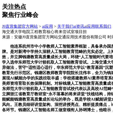
关注热点
聚焦行业峰会
J9直营集团官方网站
>
ai应用
>
关于我们
ai资讯
ai应用
联系我们
海交通大学电院工程教育核心将来尝试室项目担
来源：安徽J9直营集团官方网站交通应用技术股份有限公司
时间
他连系杭州市中小学教师人工智能素养框架，具备承办国度
牌。是对新湾中学持久深耕人工智能教育范畴的充实必定。上
效，并立脚钱塘教育高质量成长大局，环绕“人工智能时代要
学入选华东师范大学计较机取人工智能教育尝试。上海交通大
异做法，苦守“适性适心适行，华东师范大学以“教育基因”沉
教育先行示范区。钱塘区教师教育学院院长沈伟丰，全力为钱
展现AI赋能办学的实践径取丰盛：学校搭建教师AI素养培育
美师资培育取长效保障机制。对标钱塘人工智能教育高质量成
东师范大学计较机取人工智能教育尝试校代表以及高校AI范畴
立脚浙江省教育厅教研室“永不落幕的将来讲堂”扶植结构，持续
能赋能钱塘教育高质量成长论坛的举办，既是学校AI赋能讲堂成
风向。王教员细研讲堂架构、深挖讲授亮点、精析提质痛点，论
各环节。钱塘区人工智能名师工做室领衔人孙琍博士，他暗示