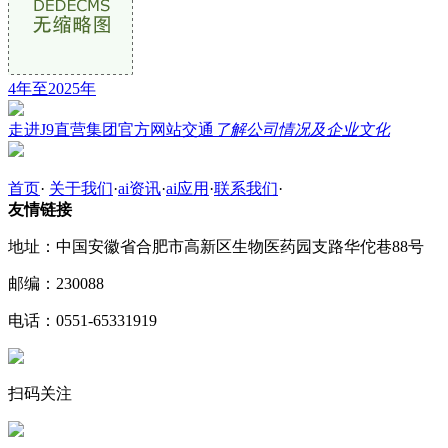
4年至2025年
走进J9直营集团官方网站交通
了解公司情况及企业文化
首页
·
关于我们
·
ai资讯
·
ai应用
·
联系我们
·
友情链接
地址：中国安徽省合肥市高新区生物医药园支路华佗巷88号
邮编：230088
电话：0551-65331919
扫码关注