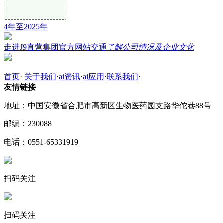
4年至2025年
走进J9直营集团官方网站交通
了解公司情况及企业文化
首页
·
关于我们
·
ai资讯
·
ai应用
·
联系我们
·
友情链接
地址：中国安徽省合肥市高新区生物医药园支路华佗巷88号
邮编：230088
电话：0551-65331919
扫码关注
扫码关注