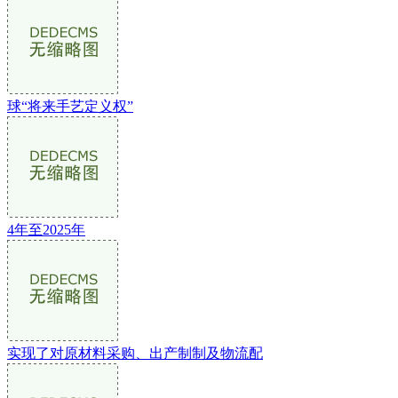
球“将来手艺定义权”
4年至2025年
实现了对原材料采购、出产制制及物流配