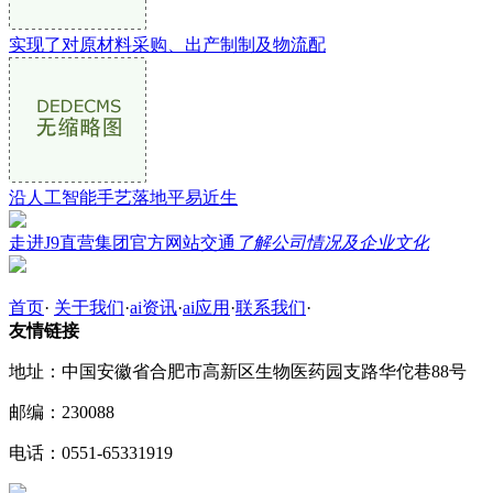
实现了对原材料采购、出产制制及物流配
沿人工智能手艺落地平易近生
走进J9直营集团官方网站交通
了解公司情况及企业文化
首页
·
关于我们
·
ai资讯
·
ai应用
·
联系我们
·
友情链接
地址：中国安徽省合肥市高新区生物医药园支路华佗巷88号
邮编：230088
电话：0551-65331919