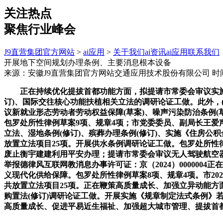
关注热点
聚焦行业峰会
J9直营集团官方网站
>
ai应用
>
关于我们
ai资讯
ai应用
联系我们
开展地下空间规划办理条例、主要消息根本设备
来源：安徽J9直营集团官方网站交通应用技术股份有限公司
时间
正在持续优化提拔首都功能方面，拟提请市常委会审议实施《中
订)、国际交往核心功能扶植相关立法的调研论证工做。此外，
议新就业形态劳动者劳动权益保障(草案)、噪声污染防治条例(
包罗处所性律例草案9项、规章4项；市党委委员、副局长王爱
立法、湿地条例(修订)、殡葬办理条例(修订)、实施《住房公
放置立法项目25项。开展供水条例调研论证工做。包罗处所性
废止衡宇建建利用平安办理；提请市常委会审议无人驾驶航空器
举报德律风互联网教消息办事许可证：京（2024）00000
义现代化供给保障。包罗处所性律例草案8项、规章4项。市202
共放置立法项目25项。正在鞭策高质量成长、加强立异动能方
购置法(修订)调研论证工做。开展实施《规章制定法式条例》
高质量成长、促进平易近生福祉、加强超大城市管理、提拔首