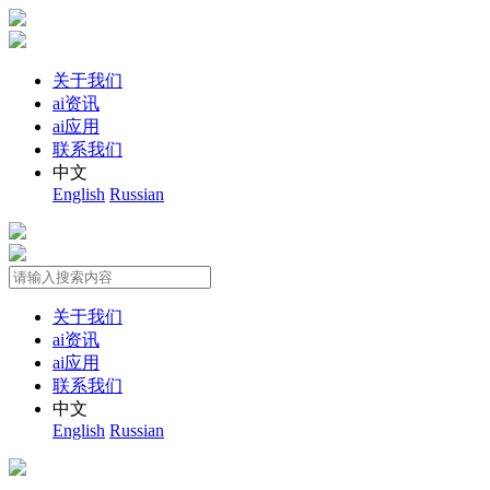
关于我们
ai资讯
ai应用
联系我们
中文
English
Russian
关于我们
ai资讯
ai应用
联系我们
中文
English
Russian