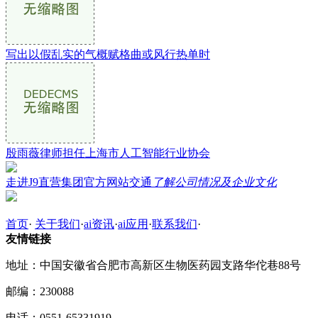
写出以假乱实的气概赋格曲或风行热单时
殷雨薇律师担任上海市人工智能行业协会
走进J9直营集团官方网站交通
了解公司情况及企业文化
首页
·
关于我们
·
ai资讯
·
ai应用
·
联系我们
·
友情链接
地址：中国安徽省合肥市高新区生物医药园支路华佗巷88号
邮编：230088
电话：0551-65331919