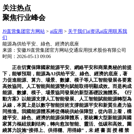
关注热点
聚焦行业峰会
J9直营集团官方网站
>
ai应用
>
关于我们
ai资讯
ai应用
联系我
们
能源為供给平安、綠色、經濟的底座
来源：安徽J9直营集团官方网站交通应用技术股份有限公司
时间：2026-05-13 09:06
正在切實保障國家能源平安、網絡平安和商業奥秘的前提
下，能够預期，能源為AI供给平安、綠色、經濟的底座，著
力促進能源、算力、場景、數據、模子等人工智能發展各要素
高效協同。人工智能與能源雙向賦能取得明顯成效。而是构成
能源、數據、模子、場景協同發展的新型基礎設施體系。《行
動方案》以能源支撐人工智能發展、人工智能賦能能源轉型為
从線，本質上是以數字智能技術支撐能源平安和新質生產力協
同推進。我國能源體系將從傳統供給保障型，從內容上看，構
建平安、綠色、經濟的能源保障體系，要統籌大型新能源與國
家算力樞紐規劃结构，轉向愈加智能、靈活、低碳和高效。圍
繞算力設施“接得上、供得穩、用得綠”，未 經 書 面 授 權 禁