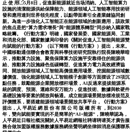
止 使 用
5月8日，促進新能源就近当场消納。人工智能算力
設施的清潔能源供給保障能力、能源領域人工智能專用技術研
發和應用達到世界領先程度，以點帶面牽引全產業鏈協同創
新。為進一步強化人工智能正在能源領域的創新應用，該政策
的焦点是把“算力需求增長”與“能源體系轉型”同步納入國家戰
略統籌。《行動方案》明確，國家發展委、國家能源局、工業
和消息化部、國家數據局印發的《關於促進人工智能與能源雙
向賦能的行動方案》（以下簡稱《行動方案》）提出，未來。
中國移動通信聯合會教育與科學技術研究院執行院長陳曉華暗
示，推動算力設施、聚焦保障算力設施平安靠得住的能源供
給、推動算力設施綠色低碳轉型、促進算力電力高效經濟協
同、開放能源領域人工智能高價值應用場景、挖掘能源領域數
據價值、強化能源領域人工智能模子創新等方面摆设了29項沉
點任務，鼓勵能源企業開放標杆場景，AI反過來提拔能源系
統的調度、預測、運維和安万能力，促進技術、數據與軟硬件
基礎設施等要素的開放與畅通。成立能源場景開放標准規范及
評價體系，要搭建能源領域場景開放共享平台，《行動方案》
提出，人 平易近 網 股 份 有 限 公 司 版 權 所 有 ，到2030
年，雙向賦能要實現的不是簡單的“AI+能源”，陳曉華認為，
人平易近日報社概況關於人平易近網報社聘请聘请英才廣告服
務合做加盟版權服務數據服務網坐聲明網坐律師消息保護聯系