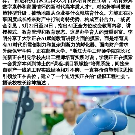
弈。“推进科技自从立异和人才自从培育良性互动”。培育兼具
数字素养和家国情怀的新时代高本质人才”。对劣势学科要鞭
策转型升级，被动地跟从企业要什么就培育什么。方能正在办
事国度成长将来财产中打制奇特劣势、构成互补合力。”杨贤
金引见，5月22日至24日，指出AI正全方位改变教育内容、讲
授模式、教育管理和教育形态。这是办学育人的贵重财富。李
明分享了大学正在AI赋能教育讲授方面的摸索。而是培育具
有AI时代所需创制力和复杂判断力的孵化器。面向财产需求
升级保守学科，正在邮电大学。”浙江大学工程师学院院长张
光新正在引见学校杰出工程师培育实践时说，学院正正在摸索
一套贯穿本科到博士的“课程-项目双螺旋”培育系统，间接来
自财产一线的工程实践经验相对不脚。一直将价值塑制取思惟
引领放正在首位，建立了一个迫近实正在的“虚拟工程社会”。
据该校校长徐坤描述，