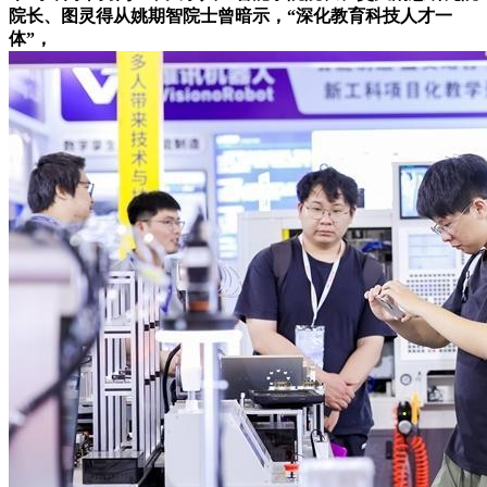
院长、图灵得从姚期智院士曾暗示，“深化教育科技人才一
体”，