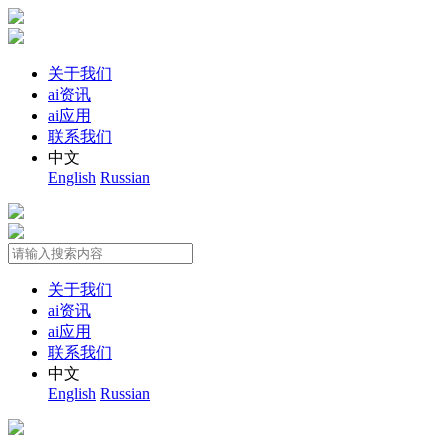
关于我们
ai资讯
ai应用
联系我们
中文
English
Russian
关于我们
ai资讯
ai应用
联系我们
中文
English
Russian