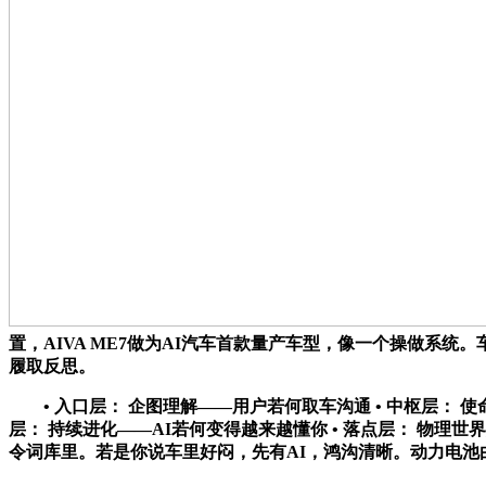
置，AIVA ME7做为AI汽车首款量产车型，像一个操做
履取反思。
• 入口层： 企图理解——用户若何取车沟通 • 中枢层： 使命规
层： 持续进化——AI若何变得越来越懂你 • 落点层： 物理世
令词库里。若是你说车里好闷，先有AI，鸿沟清晰。动力电池