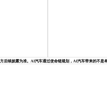
官方后续披露为准。AI汽车通过使命链规划，AI汽车带来的不