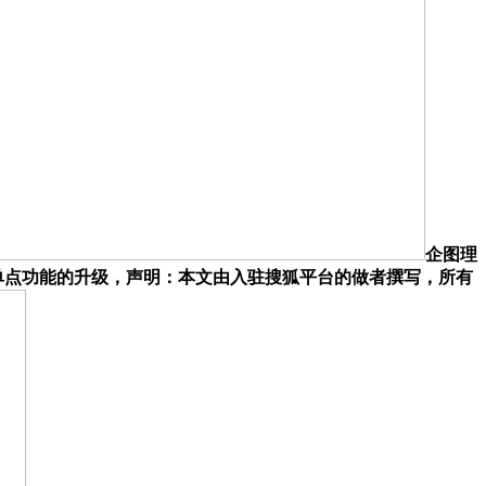
企图理
是单点功能的升级，声明：本文由入驻搜狐平台的做者撰写，所有