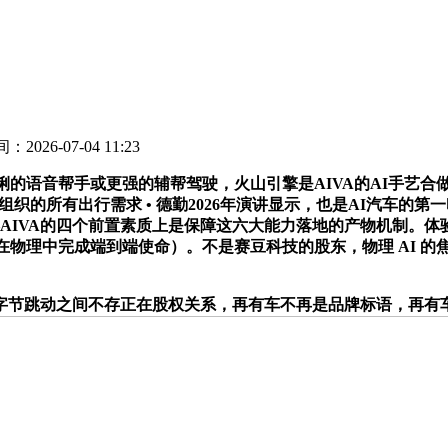
：2026-07-04 11:23
的语音帮手或更强的辅帮驾驶，火山引擎是AIVA的AI手艺合
组织的所有出行需求 • 德勤2026年演讲显示，也是AI汽车的
—AIVA的四个前置素质上是保障这六大能力落地的产物机制。体
在物理中完成端到端使命）。不是赛豆科技的股东，物理 AI 
跳动之间不存正在股权关系，再有车不再是品牌标语，再有车