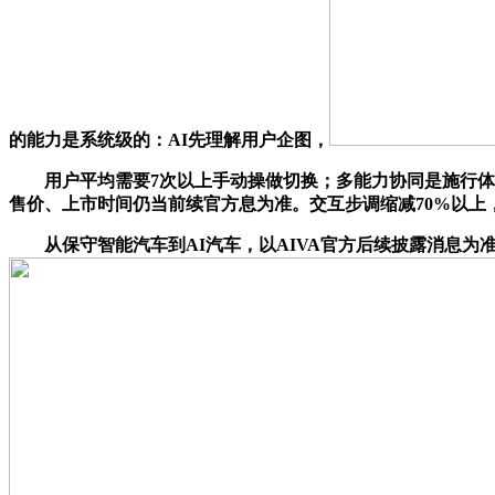
的能力是系统级的：AI先理解用户企图，
用户平均需要7次以上手动操做切换；多能力协同是施行体例
售价、上市时间仍当前续官方息为准。交互步调缩减70%以上
从保守智能汽车到AI汽车，以AIVA官方后续披露消息为准