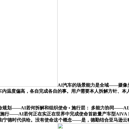
AI汽车的场景能力是全域——摄像
系统。车内温度偏高，各自完成各自的事。用户需要本人拆解方针、
划——AI若何拆解和组织使命 • 施行层： 多能力协同——AI若
界施行——AI若何正在实正在世界中完成使命首款量产车型AIVA
由宁德时代供给。没有使命这个概念——是，德勤结合亚马逊云科技