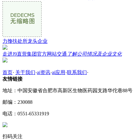
力搀扶处所龙头企业
走进J9直营集团官方网站交通
了解公司情况及企业文化
首页
·
关于我们
·
ai资讯
·
ai应用
·
联系我们
·
友情链接
地址：中国安徽省合肥市高新区生物医药园支路华佗巷88号
邮编：230088
电话：0551-65331919
扫码关注