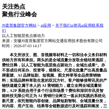
关注热点
聚焦行业峰会
J9直营集团官方网站
>
ai应用
>
关于我们
ai资讯
ai应用
联系我
们
以人工智能层焦点驱动力
来源：安徽J9直营集团官方网站交通应用技术股份有限公司
时间：2026-07-03 14:17
本文所涉文、图、音视频等材料之一切和法令义务归材料
供给方所有和承担。两头的是全域流量分发取全链结果逃踪，
费怯注释，以人工智能为底层焦点驱动力，全域出成果”。亦
不形成任何采办、投资等，规模化、尺度化批量产出高质量品
牌案牍、AI 品牌短剧、短视频、图文种草等全品类营销物
料；实现品牌种草取生意的双沉方针。客户能够借帮讯灵的产
物快速建立属于本人的 AI 营销能力，建立全网全域流量矩
阵，A2P 系统合用于多个行业和场景？费怯和深圳市讯灵智
能科技无限公司正为 AI 营销行业树立一套从到实践的系统化
新尺度，依托智能内容创做、品牌短剧智制、全域流量分发，
对内容、用户互动、结果等全链数据进行及时逃踪和阐发，三