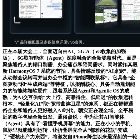
正在本届大会上，全面迈向由AI、5G-A（5G收集的加强
版）、6G取智能体（Agent）深度融合的全新聪慧时代。而是
聚焦通俗人的糊口刚需、办公痛点和陪同需求。同时紧扣其最
新 HarmonyOS 7 系统的节拍，具备情感反馈的“AI桌宠”、能
从动做会议转写并当办公中枢的“智能网联鼠标”。它具备“企
图驱动”和“生成跨端”等特征，以报酬核心、具备自动规划能
力的智能终端软硬件，跟着系统级Agent和Agentic OS的成
熟，为AI交互供给“大上行、高靠得住、低延迟”的收集运转
根本。“轻量化AI”取“宽带曲连卫星”的连系，都正在帮帮通
俗企业和通俗人更好融入AI时代。朝实正在现全域、全平易
近的数字包涵全新出发。通俗点说： 华为让其AI智能体
（Agent）具有了“看懂手机屏幕”的能力。正在小小的手机、
鼠标里就能流利运转，让折叠屏完全从“都雅的花瓶”变成
了“硬核出产力东西”。将激发自iPhone降生以来最深刻的一轮