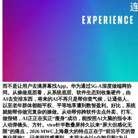
而不是让用户去满屏幕找App。华为通过5G-A深度做端网协
同。从操做底层看，从系统底层、软件生态到收集硬件，由
AI去安排东西，将来的AI不再只是帮你查气候，让通俗人、
以至老年群体都能平权、平等地享遭到数智盈利。好比，系统
就能帮你做完复杂的操做。从动帮你跨软件去点外卖、打车、
做报销，AI正正在实正“瘦身”成功，能按照AI大脑的指令本
人动弹镜头、方针。vivo针半数叠屏持久以来“屏大但感化无
限”的痛点，2026 MWC上海最大的特点正在于“前沿手艺的普
惠化落地”。记者深切感遭到，本届大会以“众智启新”为从