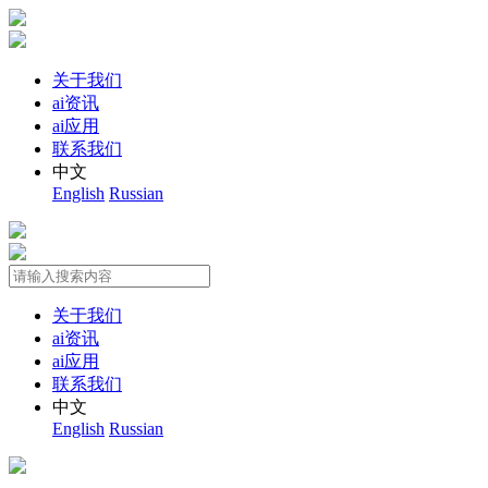
关于我们
ai资讯
ai应用
联系我们
中文
English
Russian
关于我们
ai资讯
ai应用
联系我们
中文
English
Russian