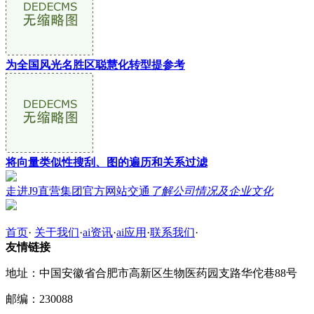
为全国风光名胜区聪慧化转型提参考
将向量类似性搜刮、图的遍历和关系过滤
走进J9直营集团官方网站交通
了解公司情况及企业文化
首页
·
关于我们
·
ai资讯
·
ai应用
·
联系我们
·
友情链接
地址：中国安徽省合肥市高新区生物医药园支路华佗巷88号
邮编：230088