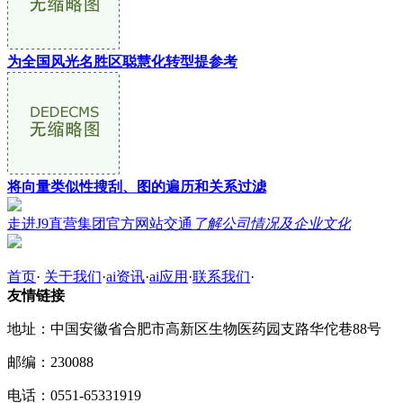
为全国风光名胜区聪慧化转型提参考
将向量类似性搜刮、图的遍历和关系过滤
走进J9直营集团官方网站交通
了解公司情况及企业文化
首页
·
关于我们
·
ai资讯
·
ai应用
·
联系我们
·
友情链接
地址：中国安徽省合肥市高新区生物医药园支路华佗巷88号
邮编：230088
电话：0551-65331919