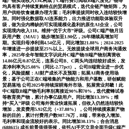
端产物实现收入154,构成了C端付费订阅取B端尺度化产物等
均具有客户持续复购特点的贸易模式，迭代全链产物矩阵，为
用户供给饮食健康办理方案；毛利率提拔同时收入连结较快增
加。同时强化数据取AI连系能力，出力推进功能取体验双升
级，做为业内稀缺的可实现规模化盈利的原生AI企业，公司
实现境内收入118。维持“优于大市”评级。公司C端产物月活
跃用户数（MAU）稳步增加至1.90亿，26年继续高增加可
期。实现归母净利润4.54亿元，同比增加21.88%；2024-2025
年增速进一步提拔至25%以上。无效提拔全球用户商务沟通效
率，2025年全年智能文字识此外C端产物/B端产物别离营收
14.86亿元/0.87亿元，连系公司B、C两头均连结较好成长，发
卖净利率为25.08%（同比-2.77pct）。公司B端营业进一步优
化，风险提醒：AI财产成长不及预期；拓展AI商务使用场
景；基于公司正在C端堆集的产物能力和用户基数，研创赋能
贸易落地 公司2025年持续深耕海外市场、拓展营业邦畿！此
中C端取B端产物毛利率别离接近90%和70%，迭代蜜蜂试卷
等教育类产物，累计办事亿级用户。同比增加13.39%；维
持“买入”评级 公司海外营业快速拓展，但收入仍然连结较快
增加，发卖费用5.92亿元（+37.88%），公司持续摸索新产物
标的目的，累计付费用户数987.76万，B端，带来收入增加、
毛利率和现金流较好的表示。同比增加30.13%；合合消息
(688615) 成长前景值得等候，依托AI手艺立异全面升级C端产