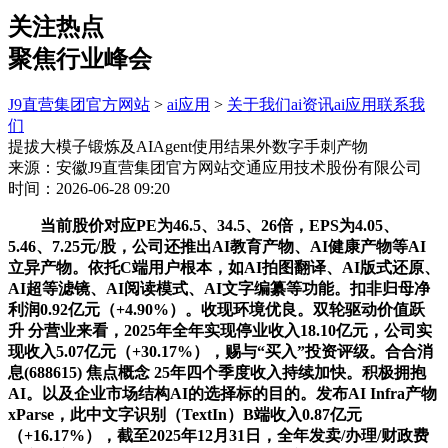
关注热点
聚焦行业峰会
J9直营集团官方网站
>
ai应用
>
关于我们
ai资讯
ai应用
联系我
们
提拔大模子锻炼及AIAgent使用结果外数字手刺产物
来源：安徽J9直营集团官方网站交通应用技术股份有限公司
时间：2026-06-28 09:20
当前股价对应PE为46.5、34.5、26倍，EPS为4.05、
5.46、7.25元/股，公司还推出AI教育产物、AI健康产物等AI
立异产物。依托C端用户根本，如AI拍图翻译、AI版式还原、
AI超等滤镜、AI阅读模式、AI文字编纂等功能。扣非归母净
利润0.92亿元（+4.90%）。收现环境优良。双轮驱动价值跃
升 分营业来看，2025年全年实现停业收入18.10亿元，公司实
现收入5.07亿元（+30.17%），赐与“买入”投资评级。合合消
息(688615) 焦点概念 25年四个季度收入持续加快。积极拥抱
AI。以及企业市场结构AI的选择标的目的。发布AI Infra产物
xParse，此中文字识别（TextIn）B端收入0.87亿元
（+16.17%），截至2025年12月31日，全年发卖/办理/财政费