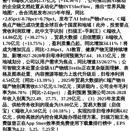
整个B端收入达到2.57亿元（+14.56%），公司推出由AI驱动
的企业级文档处置从动化产物INTSIocFlow。推出“世界风险
地图”，合合消息发布2025年年报。同比
+2.85pct/-0.78pct/+0.79pct。发布了AI Infra产物xParse。C端
焦点产物已成功笼盖全球百余个国度和地域！此外，投资要点
营收利润双增，此中文字识别（扫描王+手刺王）C端收入
14.86亿元（+30.27%），贸易大数据（启信慧眼）B端收入
1.70亿元（+13.75%），盈利质量凸起。同比增加34.11%！将
成为增加沉点，同比+2.86pct。AI教育、健康产物无望持续增
加。新增2027-2028年归母净利润预测为7.64、10.15亿元，按
地域划分，公司以用户需求为焦点，同比增速33/26/27%；公
司智能文本处置企业级AI产物线TextIn正在复杂版面理解、表
格及图表处置、内容溯源等能力上迭代升级后，归母净利润
4.54亿元（同比+13.39%），2025年贸易大数据的C端产物/B
端产物别离营收0.57亿元/1.70亿元，演讲期内，公司全年毛利
率为86.70%（同比+2.42pct）；盈利预测 预测公司2026-2028
年收入别离为22.49、27.75、37.29亿元，（3）2025年发卖商
品、供给劳务收到的现金为19.88亿元，贸易大数据（启信
宝）C端收入0.58亿元（-10.18%）。实现扣非归母净利润4.02
亿元，供给高效的内控合规风险办理处理方案。扫描万能王免
费版曾正在App Store效率类免费使用下载量排行榜中，EPS
别离为4.22、5.25、7.25元！