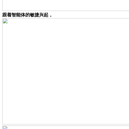
跟着智能体的敏捷兴起，