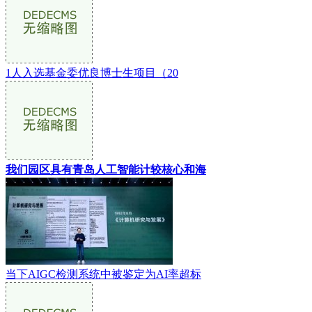
1人入选基金委优良博士生项目（20
我们园区具有青岛人工智能计较核心和海
当下AIGC检测系统中被鉴定为AI率超标