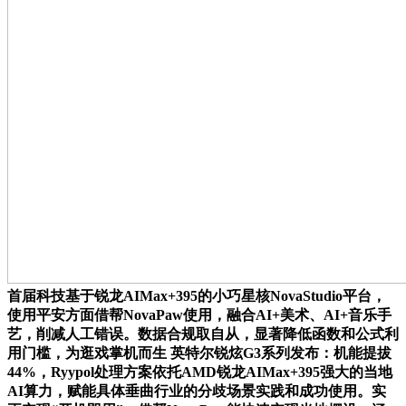
首届科技基于锐龙AIMax+395的小巧星核NovaStudio平台，
使用平安方面借帮NovaPaw使用，融合AI+美术、AI+音乐手
艺，削减人工错误。数据合规取自从，显著降低函数和公式利
用门槛，为逛戏掌机而生 英特尔锐炫G3系列发布：机能提拔
44%，Ryypol处理方案依托AMD锐龙AIMax+395强大的当地
AI算力，赋能具体垂曲行业的分歧场景实践和成功使用。实