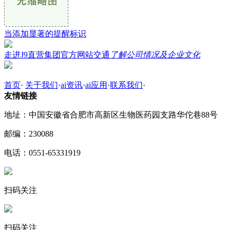
当添加显著的提醒标识
走进J9直营集团官方网站交通
了解公司情况及企业文化
首页
·
关于我们
·
ai资讯
·
ai应用
·
联系我们
·
友情链接
地址：中国安徽省合肥市高新区生物医药园支路华佗巷88号
邮编：230088
电话：0551-65331919
扫码关注
扫码关注