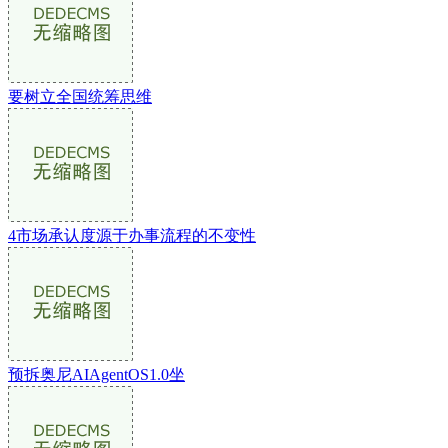
要树立全国统筹思维
4市场承认度源于办事流程的不变性
预拆奥尼AIAgentOS1.0坐