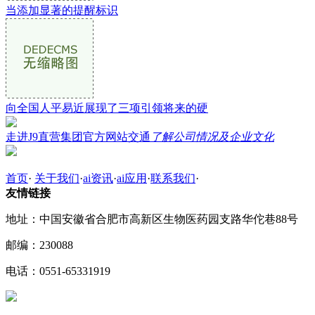
当添加显著的提醒标识
向全国人平易近展现了三项引领将来的硬
走进J9直营集团官方网站交通
了解公司情况及企业文化
首页
·
关于我们
·
ai资讯
·
ai应用
·
联系我们
·
友情链接
地址：中国安徽省合肥市高新区生物医药园支路华佗巷88号
邮编：230088
电话：0551-65331919