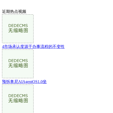
近期热点视频
4市场承认度源于办事流程的不变性
预拆奥尼AIAgentOS1.0坐