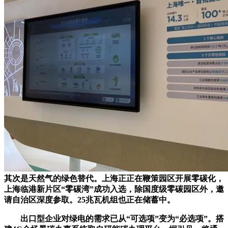
其次是天然气的绿色替代。上海正正在鞭策园区开展零碳化，
上海临港新片区“零碳湾”成功入选，除国度级零碳园区外，邀
请自治区深度参取。25兆瓦机组也正在储蓄中。
出口型企业对绿电的需求已从“可选项”变为“必选项”。搭