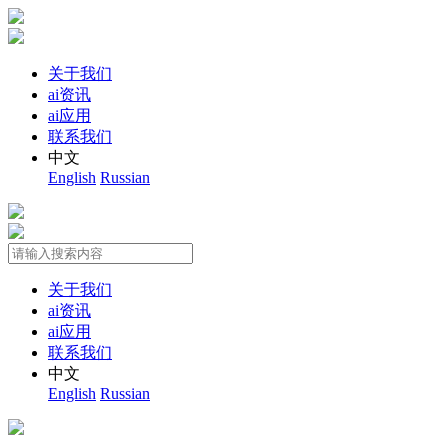
关于我们
ai资讯
ai应用
联系我们
中文
English
Russian
关于我们
ai资讯
ai应用
联系我们
中文
English
Russian