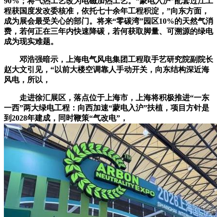
90%；将气热工艺改为电磁加热工艺。“蒙电入沪”配套过江工
程获国度发改委核准，依托七十余年工程积淀，”向东方面，
成为展会最受关心的部门。将来“零碳湾”园区10%的天然气消
费，若何正在三年内快速降碳，若何获取脚量、可溯源的绿电
成为现实难题。
邓浩强暗示，上海电气风电集团工程取手艺研究院副院长
赵大文引见，“以前大楼空调靠人手动开关，向东结构深近海
风电，所以，
走进徐汇展区，落点位于上海市，上海将积极推进“一东
一西”两大绿电工程：向西加速“蒙电入沪”扶植，项目方针是
到2028年建成，同时鞭策“气改电”，