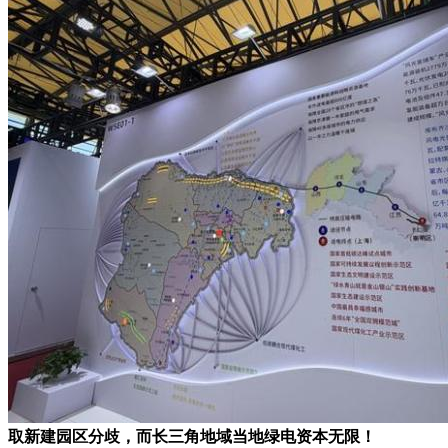
取新建园区分歧，而长三角地域当地绿电资本无限！