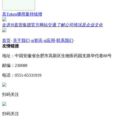
其Token挪用量持续增
走进J9直营集团官方网站交通
了解公司情况及企业文化
首页
·
关于我们
·
ai资讯
·
ai应用
·
联系我们
·
友情链接
地址：中国安徽省合肥市高新区生物医药园支路华佗巷88号
邮编：230088
电话：0551-65331919
扫码关注
扫码关注