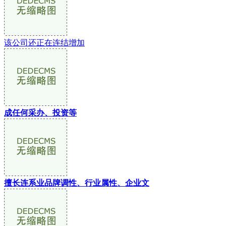
该公司还正在连结增加
成任何采办、投资等
擅长连系业品牌调性、行业属性、企业文