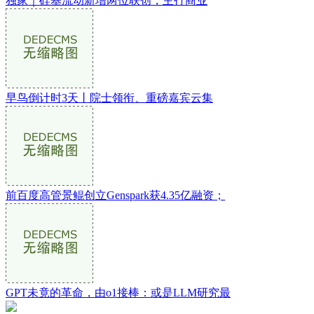
独家｜硅基流动新增两位联创，主打商业
早鸟倒计时3天丨院士领衔、重磅嘉宾云集
前百度高管景鲲创立Genspark获4.35亿融资；
GPT未竟的革命，由o1接棒：或是LLM研究最