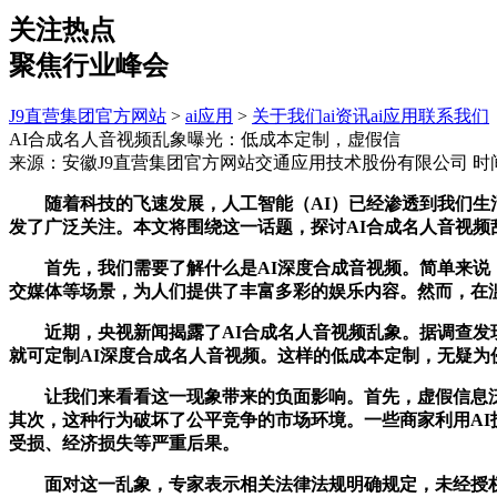
关注热点
聚焦行业峰会
J9直营集团官方网站
>
ai应用
>
关于我们
ai资讯
ai应用
联系我们
AI合成名人音视频乱象曝光：低成本定制，虚假信
来源：安徽J9直营集团官方网站交通应用技术股份有限公司
时间
随着科技的飞速发展，人工智能（AI）已经渗透到我们生活
发了广泛关注。本文将围绕这一话题，探讨AI合成名人音视
首先，我们需要了解什么是AI深度合成音视频。简单来说，
交媒体等场景，为人们提供了丰富多彩的娱乐内容。然而，在
近期，央视新闻揭露了AI合成名人音视频乱象。据调查发现
就可定制AI深度合成名人音视频。这样的低成本定制，无疑为
让我们来看看这一现象带来的负面影响。首先，虚假信息泛滥
其次，这种行为破坏了公平竞争的市场环境。一些商家利用A
受损、经济损失等严重后果。
面对这一乱象，专家表示相关法律法规明确规定，未经授权，