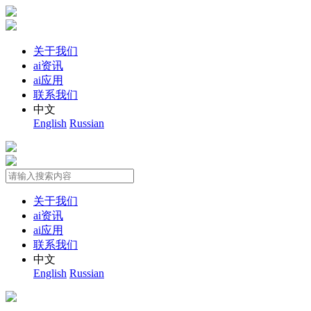
关于我们
ai资讯
ai应用
联系我们
中文
English
Russian
关于我们
ai资讯
ai应用
联系我们
中文
English
Russian