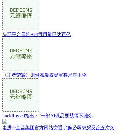
头部平台日均API挪用量已达百亿
《王者荣耀》则颁布发表灵宝将局表里全
huckRussell指出：“一部AI做品要获得不雅众
走进J9直营集团官方网站交通
了解公司情况及企业文化